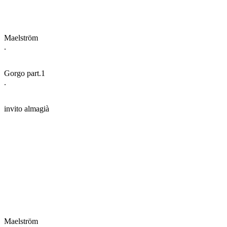
Maelström
.
Gorgo part.1
.
invito almagià
Maelström