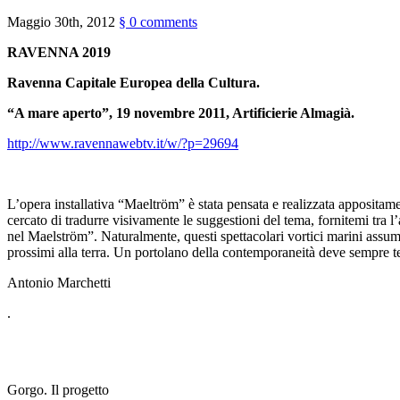
Maggio 30th, 2012
§
0 comments
RAVENNA 2019
Ravenna Capitale Europea della Cultura.
“A mare aperto”, 19 novembre 2011, Artificierie Almagià.
http://www.ravennawebtv.it/w/?p=29694
L’opera installativa “Maeltröm” è stata pensata e realizzata appositam
cercato di tradurre visivamente le suggestioni del tema, fornitemi tr
nel Maelström”. Naturalmente, questi spettacolari vortici marini assu
prossimi alla terra. Un portolano della contemporaneità deve sempre ten
Antonio Marchetti
.
Gorgo. Il progetto