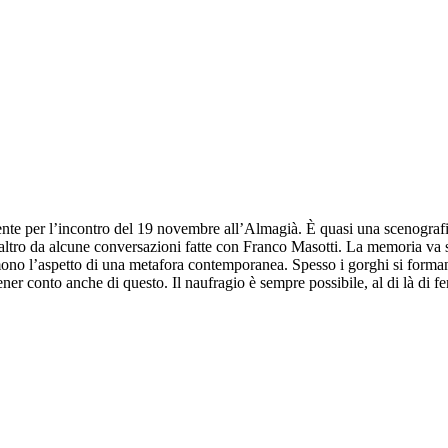
ente per l’incontro del 19 novembre all’Almagià. È quasi una scenografia
a l’altro da alcune conversazioni fatte con Franco Masotti. La memoria 
mono l’aspetto di una metafora contemporanea. Spesso i gorghi si forman
er conto anche di questo. Il naufragio è sempre possibile, al di là di fe