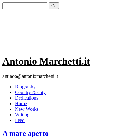
Antonio Marchetti.it
antinoo@antoniomarchetti.it
Biography
Country & City
Dedications
Home
New Works
Writing
Feed
A mare aperto